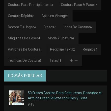
Costura Para Principiantes
Costura Paso A Paso
33
15
Costura Rápida
Costura Vintage
2
1
Decora Tu Hogar
Frases
Ideas De Costura
4
7
6
Maquinas De Coser
Moda Y Costura
4
9
Patrones De Costura
Reciclaje Textil
Regalos
1
2
4
Tecnicas De Costura
Telas
5
18
LO MÁS POPULAR
50 Frases Bonitas Para Costureras: Descubre el
Arte de Crear Belleza con Hilos y Telas
9:18