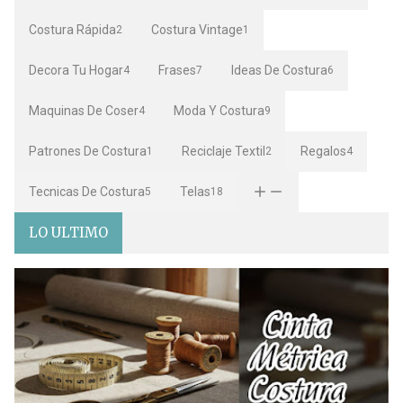
Costura Rápida
Costura Vintage
2
1
Decora Tu Hogar
Frases
Ideas De Costura
4
7
6
Maquinas De Coser
Moda Y Costura
4
9
Patrones De Costura
Reciclaje Textil
Regalos
1
2
4
Tecnicas De Costura
Telas
5
18
LO ULTIMO