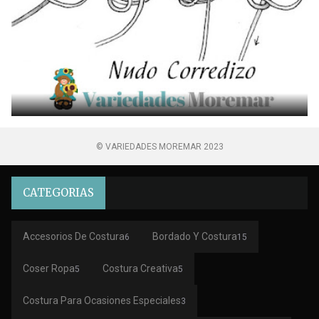
© VARIEDADES MOREMAR 2023
CATEGORIAS
Accesorios De Costura
Bordado Y Costura
6
15
Coser Ropa
Costura Creativa
5
5
Costura Para Ocasiones Especiales
3