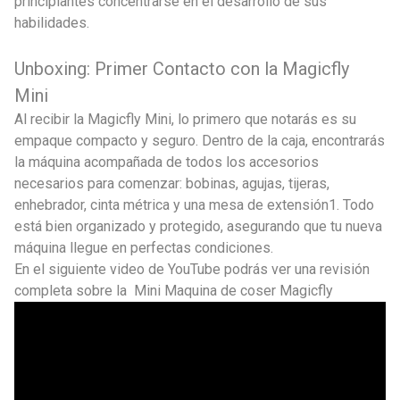
principiantes concentrarse en el desarrollo de sus
habilidades.
Unboxing: Primer Contacto con la Magicfly
Mini
Al recibir la Magicfly Mini, lo primero que notarás es su
empaque compacto y seguro. Dentro de la caja, encontrarás
la máquina acompañada de todos los accesorios
necesarios para comenzar: bobinas, agujas, tijeras,
enhebrador, cinta métrica y una mesa de extensión1. Todo
está bien organizado y protegido, asegurando que tu nueva
máquina llegue en perfectas condiciones.
En el siguiente video de YouTube podrás ver una revisión
completa sobre la Mini Maquina de coser Magicfly