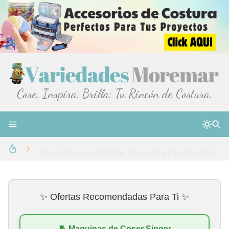
Cose, Inspira, Brilla: Tu Rincón de Costura.
50 Frases Bonitas Para Costureras: Descubre el Arte de Crear Belleza con Hilos y Telas
Más de 20 frases de costura y moda que te inspirarán y emocionarán
Tela Brush: Características, Usos y Beneficios Que No Creerás
Eslogan para costureras Más de 25 Ideas ¡Encuentra la frase perfecta!
✨ Ofertas Recomendadas Para Ti ✨
Regalos Para Costureras Ideas Novedosas y Originales 🎁
Ropa elegante para hombres en un bautizo: Ideas y consejos
🧵 Maquinas de Coser Singer