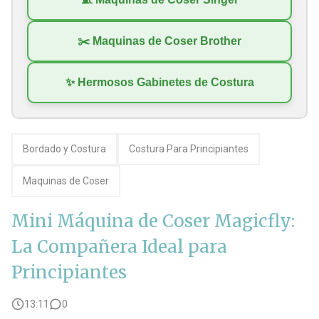
21 Frases Graciosas De Costura Para Que Las Risas No Falten
✂️ Maquinas de Coser Brother
Imágenes de costura con frases que te inspirarán ¡60 Imágenes ORIGINALES GRATIS Para Ti!
✨ Hermosos Gabinetes de Costura
10 Mejores Telas Para Ropa Deportiva ¡Aquí te contamos!
Cómo hacer un nudo corredizo para comenzar y terminar una costura
Bordado y Costura
Costura Para Principiantes
Maquinas de Coser
Mini Máquina de Coser Magicfly:
La Compañera Ideal para
Principiantes
13:11
0