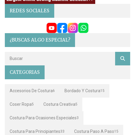
REDES SOCIALES
¿BUSCAS ALGO ESPECIAL?
CATEGORIAS
Accesorios De Costura
Bordado Y Costura
6
15
Coser Ropa
Costura Creativa
5
5
Costura Para Ocasiones Especiales
3
Costura Para Principiantes
Costura Paso A Paso
33
15