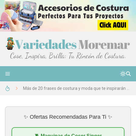
Cose, Inspira, Brilla: Tu Rincón de Costura.
50 Frases Bonitas Para Costureras: Descubre el Arte de Crear Belleza con Hilos y Telas
Más de 20 frases de costura y moda que te inspirarán y emocionarán
Tela Brush: Características, Usos y Beneficios Que No Creerás
Eslogan para costureras Más de 25 Ideas ¡Encuentra la frase perfecta!
✨ Ofertas Recomendadas Para Ti ✨
Regalos Para Costureras Ideas Novedosas y Originales 🎁
Ropa elegante para hombres en un bautizo: Ideas y consejos
🧵 Maquinas de Coser Singer