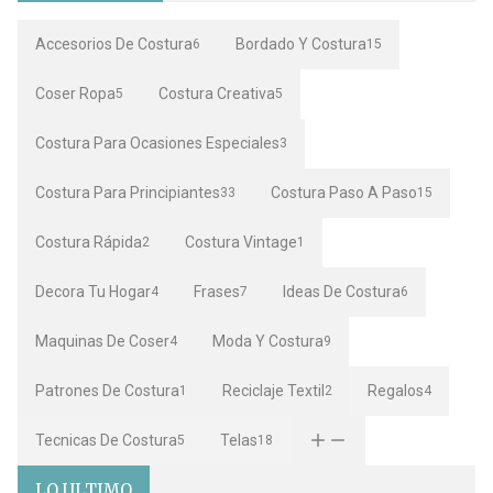
Accesorios De Costura
Bordado Y Costura
6
15
Coser Ropa
Costura Creativa
5
5
Costura Para Ocasiones Especiales
3
Costura Para Principiantes
Costura Paso A Paso
33
15
Costura Rápida
Costura Vintage
2
1
Decora Tu Hogar
Frases
Ideas De Costura
4
7
6
Maquinas De Coser
Moda Y Costura
4
9
Patrones De Costura
Reciclaje Textil
Regalos
1
2
4
Tecnicas De Costura
Telas
5
18
LO ULTIMO