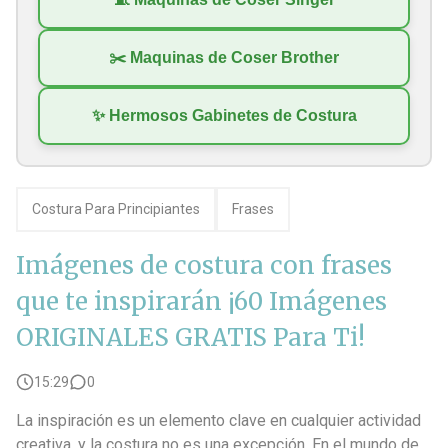
21 Frases Graciosas De Costura Para Que Las Risas No Falten
✂️ Maquinas de Coser Brother
Imágenes de costura con frases que te inspirarán ¡60 Imágenes ORIGINALES GRATIS Para Ti!
✨ Hermosos Gabinetes de Costura
10 Mejores Telas Para Ropa Deportiva ¡Aquí te contamos!
Cómo hacer un nudo corredizo para comenzar y terminar una costura
Costura Para Principiantes
Frases
Imágenes de costura con frases
que te inspirarán ¡60 Imágenes
ORIGINALES GRATIS Para Ti!
15:29
0
La inspiración es un elemento clave en cualquier actividad
creativa, y la costura no es una excepción. En el mundo de